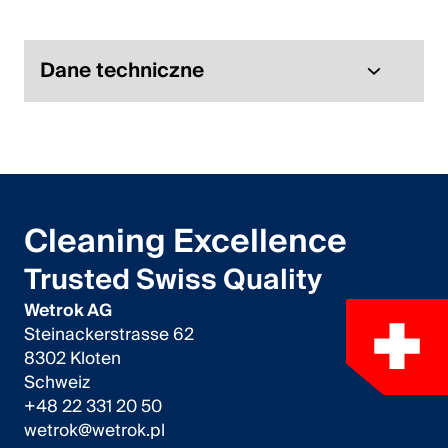
Austria
Deutsch
Dane techniczne
English
Niemcy
Deutsch
Cleaning Excellence
English
Trusted Swiss Quality
Szwecja
Wetrok AG
Steinackerstrasse 62
Svenska
8302 Kloten
Schweiz
English
+48 22 331 20 50
wetrok@wetrok.pl
POLSKA