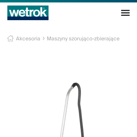
Produkty
Akcesoria
Maszyny szorująco-zbierające
Centrum kompetencji
Serwis maszyn
Wiedza
Innowacje
O Firmie